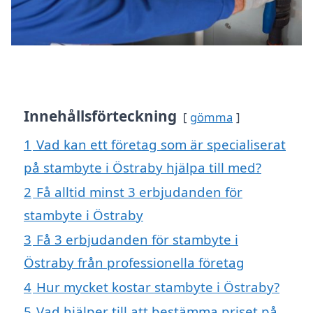
Innehållsförteckning
gömma
1
Vad kan ett företag som är specialiserat
på stambyte i Östraby hjälpa till med?
2
Få alltid minst 3 erbjudanden för
stambyte i Östraby
3
Få 3 erbjudanden för stambyte i
Östraby från professionella företag
4
Hur mycket kostar stambyte i Östraby?
5
Vad hjälper till att bestämma priset på