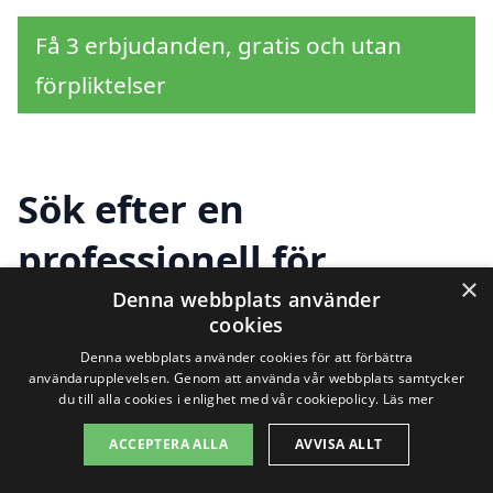
Få 3 erbjudanden, gratis och utan
förpliktelser
Sök efter en
professionell för
×
stambyte i andra städer
Denna webbplats använder
cookies
nära Östraby
Denna webbplats använder cookies för att förbättra
användarupplevelsen. Genom att använda vår webbplats samtycker
du till alla cookies i enlighet med vår cookiepolicy.
Läs mer
Att genomföra ett stambyte i Östraby kan
ACCEPTERA ALLA
AVVISA ALLT
vara en stor uppgift, men det behöver